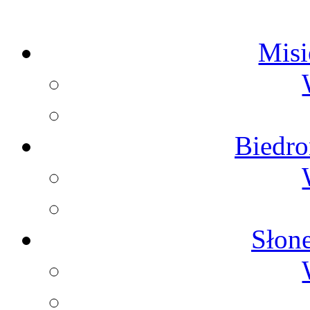
Misie
Biedron
Słone