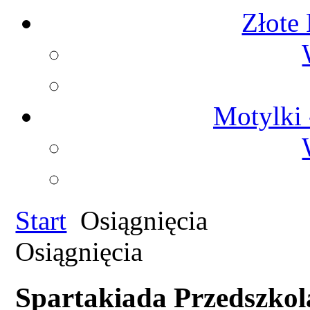
Złote 
Motylki 
Start
Osiągnięcia
Osiągnięcia
Spartakiada Przedszko