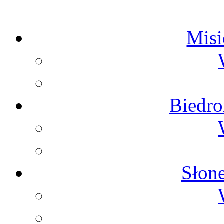
Misie
Biedron
Słone