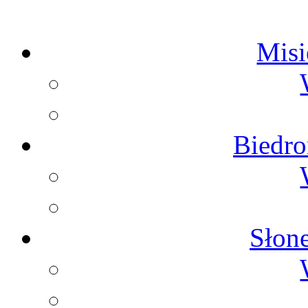
Misie
Biedron
Słone